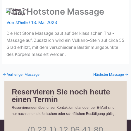
Zum
Thai Hotstone Massage
Inhalt
springen
Von
/
13. Mai 2023
ATheile
Die Hot Stone Massage baut auf der klassischen Thai-
Massage auf. Zusätzlich wird ein Vulkano-Stein auf circa 55
Grad erhitzt, mit dem verschiedene Bestimmungspunkte
des Körpers massiert werden.
←
Vorheriger Massage
Nächster Massage
→
Reservieren Sie noch heute
einen Termin
Reservierungen über unser Kontaktformular oder per E-Mail sind
nur nach einer telefonischen oder schriftlichen Bestätigung gültig.
(0 22 1) 12 06 41 80